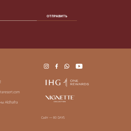
ОТПРАВИТЬ
2
fraresort.com
ы Aldhafra
Сайт — 80 DAYS