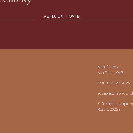
Aldhafra Resort
Abu Dhabi, ОАЭ
Тел.:
+971 2 656 251
Эл. почта:
info@aldha
© Все права защищен
Resort, 2025 г.