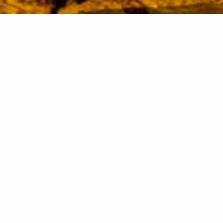
Наблюдения за
звездами в Абу-Даби
СЕКРЕТЫ НОЧНОГО НЕБА
Ночное небо у края необъятной пустыни Руб-эль-Хали — это
яркий гобелен, рассказывающий чарующую историю.
Наблюдайте за звездами, как никогда раньше, благодаря
отсутствию засветки неба и прозрачному воздуху пустыни.
Наблюдения за звездами на курорте Aldhafra Resort
проводятся в сопровождении искусных рассказчиков, которые
передают предания о звездах из поколения в поколение.